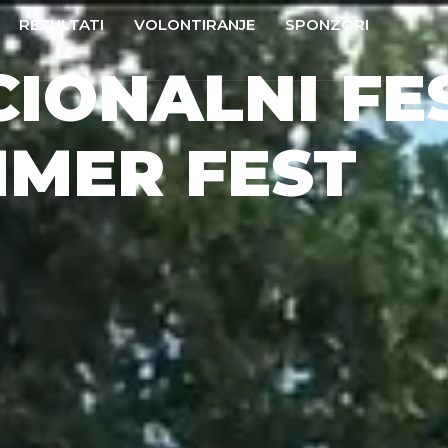
REZULTATI
VOLONTIRANJE
SPONZORI
CIONALNI FE
MMER FEST