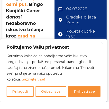
osmi put,
Bingo
04.07.2026.
Konjički Cener
donosi
Gradska pijaca
nezaboravno
Konjic
iskustvo trčanja
Početak utrke:
kroz
grad na
19:30
Neretvi!
Vremenski limit:
Poštujemo Vašu privatnost
90 min.
Koristimo kolačiće da poboljšamo vaše iskustvo
Utrka će se održati 4. jula
pregledavanja, poslužimo personalizirane oglase ili
POGLEDAJ LISTU
2026. godine u 19:30 h, na
PRIJAVLJENIH
sadržaj i analiziramo naš promet. Klikom na "Prihvati
AIMS certificiranoj stazi,
sve", pristajete na našu upotrebu
koja ove godine donosi
kolačića.
Saznajte više!
potpuno novu i atraktivnu
trasu. Staza uključuje
novoizgrađeni most preko
Prilagodi
Odbaci sve
Prihvati sve
Neretve, kao i šetališta
duž desne i lijeve obale
rijeke, vodeći učesnike