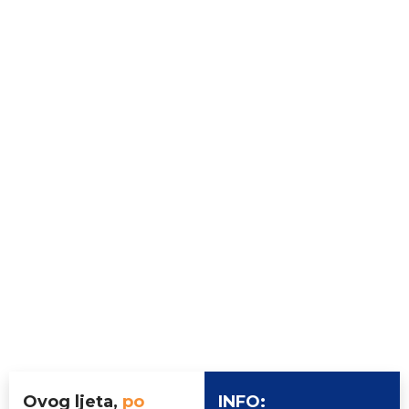
BINGO
KONJIČKI CENER
Ovog ljeta,
po
INFO: