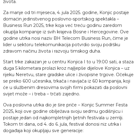
života.
Za manje od tri mjeseca, 4. jula 2025. godine, Konjic postaje
domaćin jedinstvenog poslovno-sportskog spektakla –
Business Run 2025, trke koja već treću godinu zaredom
okuplja kompanije iz svih krajeva Bosne i Hercegovine. Ove
godine utrka nosi naziv BH Telecom Business Run, čime je
lider u sektoru telekomunikacija potvrdio svoju podršku
zdravom načinu života i razvoju timskog duha.
Start trke zakazan je u centru Konjica I to u 19:00 sati, a staza
duga 5 kilometara prolazi kroz najljepše dijelove Konjica – uz
rijeku Neretvu, stare gradske ulice i živopisne trgove. Očekuje
se preko 600 učesnika, trkača i navijača iz 60 kompanija, koji
će u službenim dresovima svojih firmi pokazati da poslovni
svijet može – i treba – trčati zajedno.
Ova poslovna utrka dio je šire priče – Konjic Summer Festa
2025, koji ove godine obilježava svoju sedmu godišnjicu i
postaje jedan od najkompletnijih ljetnih festivala u zemlji.
Tokom tri dana, od 4. do 6. jula, festival donosi niz utrka i
događaja koji okupljaju sve generacije: