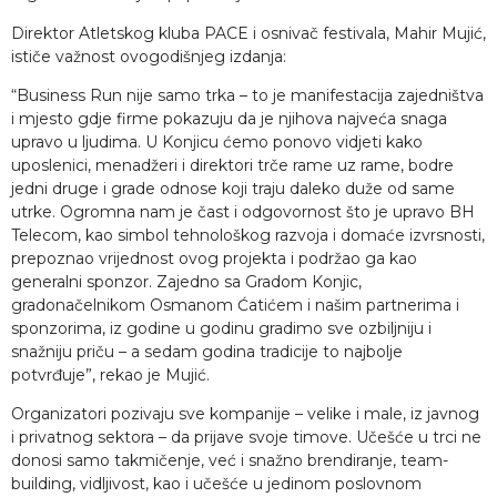
Direktor Atletskog kluba PACE i osnivač festivala, Mahir Mujić,
ističe važnost ovogodišnjeg izdanja:
“Business Run nije samo trka – to je manifestacija zajedništva
i mjesto gdje firme pokazuju da je njihova najveća snaga
upravo u ljudima. U Konjicu ćemo ponovo vidjeti kako
uposlenici, menadžeri i direktori trče rame uz rame, bodre
jedni druge i grade odnose koji traju daleko duže od same
utrke. Ogromna nam je čast i odgovornost što je upravo BH
Telecom, kao simbol tehnološkog razvoja i domaće izvrsnosti,
prepoznao vrijednost ovog projekta i podržao ga kao
generalni sponzor. Zajedno sa Gradom Konjic,
gradonačelnikom Osmanom Ćatićem i našim partnerima i
sponzorima, iz godine u godinu gradimo sve ozbiljniju i
snažniju priču – a sedam godina tradicije to najbolje
potvrđuje”, rekao je Mujić.
Organizatori pozivaju sve kompanije – velike i male, iz javnog
i privatnog sektora – da prijave svoje timove. Učešće u trci ne
donosi samo takmičenje, već i snažno brendiranje, team-
building, vidljivost, kao i učešće u jedinom poslovnom