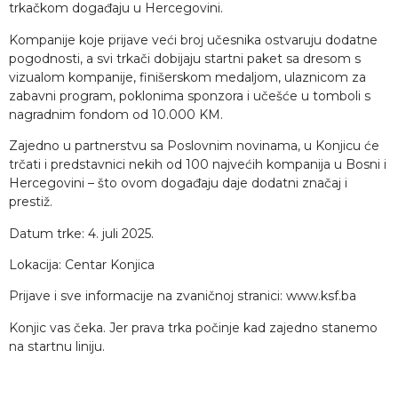
trkačkom događaju u Hercegovini.
Kompanije koje prijave veći broj učesnika ostvaruju dodatne
pogodnosti, a svi trkači dobijaju startni paket sa dresom s
vizualom kompanije, finišerskom medaljom, ulaznicom za
zabavni program, poklonima sponzora i učešće u tomboli s
nagradnim fondom od 10.000 KM.
Zajedno u partnerstvu sa Poslovnim novinama, u Konjicu će
trčati i predstavnici nekih od 100 najvećih kompanija u Bosni i
Hercegovini – što ovom događaju daje dodatni značaj i
prestiž.
Datum trke: 4. juli 2025.
Lokacija: Centar Konjica
Prijave i sve informacije na zvaničnoj stranici: www.ksf.ba
Konjic vas čeka. Jer prava trka počinje kad zajedno stanemo
na startnu liniju.