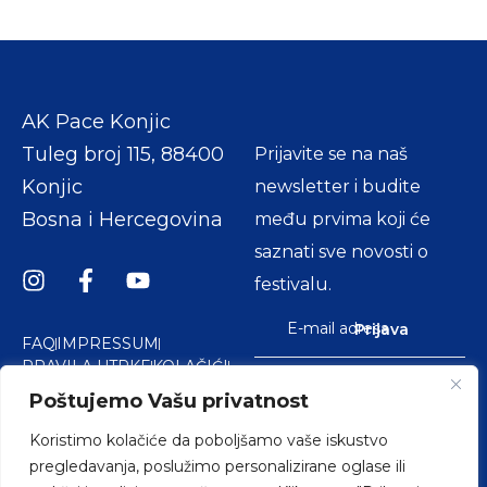
AK Pace Konjic
Tuleg broj 115, 88400
Prijavite se na naš
Konjic
newsletter i budite
Bosna i Hercegovina
među prvima koji će
saznati sve novosti o
festivalu.
Prijava
FAQ
IMPRESSUM
PRAVILA UTRKE
KOLAČIĆI
KONTAKT
Poštujemo Vašu privatnost
UVJETI KORIŠTENJA
Koristimo kolačiće da poboljšamo vaše iskustvo
POLITIKA PRIVATNOSTI
pregledavanja, poslužimo personalizirane oglase ili
SIGURNOST PLAĆANJA