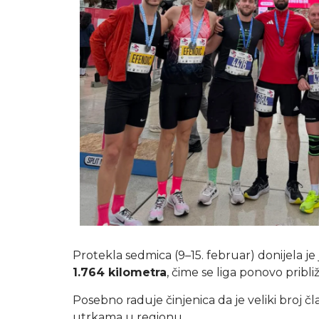
Protekla sedmica (9–15. februar) donijela j
1.764 kilometra
, čime se liga ponovo pribl
Posebno raduje činjenica da je veliki broj čla
utrkama u regionu.