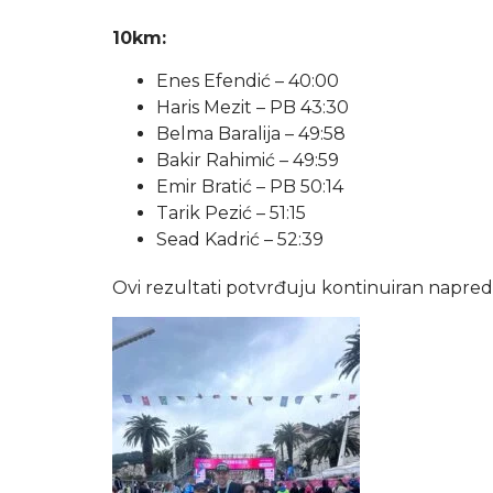
10km:
Enes Efendić – 40:00
Haris Mezit – PB 43:30
Belma Baralija – 49:58
Bakir Rahimić – 49:59
Emir Bratić – PB 50:14
Tarik Pezić – 51:15
Sead Kadrić – 52:39
Ovi rezultati potvrđuju kontinuiran napreda