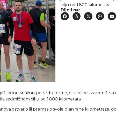
cilju od 1.800 kilometara.
Dijeli na:
e još jednu snažnu potvrdu forme, discipline i zajedništv
ižila sedmičnom cilju od 1.800 kilometara.
nova ostvario ili premašio svoje planirane kilometraže, dok