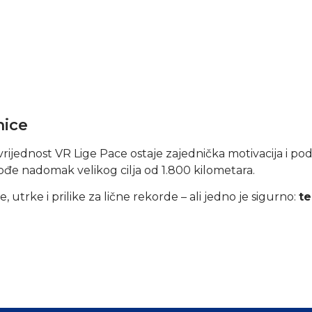
nice
a vrijednost VR Lige Pace ostaje zajednička motivacija i
ođe nadomak velikog cilja od 1.800 kilometara.
utrke i prilike za lične rekorde – ali jedno je sigurno:
te