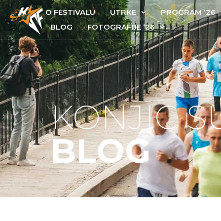
O FESTIVALU
UTRKE
PROGRAM ‘26
BLOG
FOTOGRAFIJE ‘26
KONJIC 
BLOG