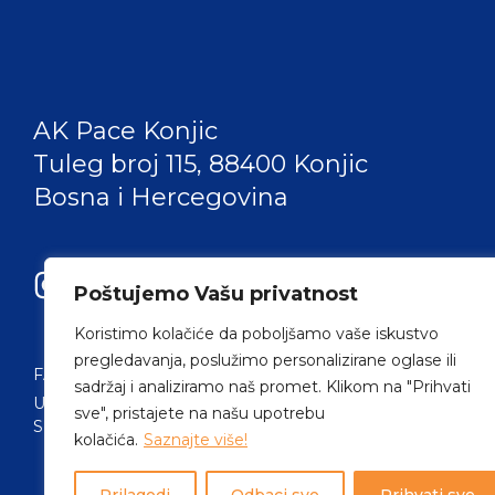
AK Pace Konjic
Tuleg broj 115, 88400 Konjic
Bosna i Hercegovina
Poštujemo Vašu privatnost
Koristimo kolačiće da poboljšamo vaše iskustvo
pregledavanja, poslužimo personalizirane oglase ili
FAQ
IMPRESSUM
PRAVILA UTRKE
KOLAČIĆI
KONTAKT
sadržaj i analiziramo naš promet. Klikom na "Prihvati
UVJETI KORIŠTENJA
POLITIKA PRIVATNOSTI
sve", pristajete na našu upotrebu
SIGURNOST PLAĆANJA
kolačića.
Saznajte više!