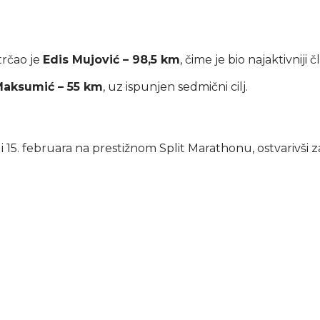
trčao je
Edis Mujović – 98,5 km
, čime je bio najaktivniji
Maksumić – 55 km
, uz ispunjen sedmični cilj.
 i 15. februara na prestižnom Split Marathonu, ostvarivši