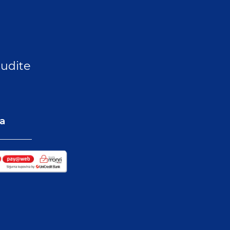
budite
va